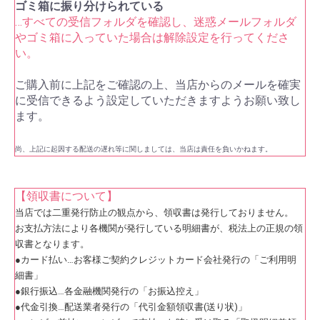
ゴミ箱に振り分けられている
…すべての受信フォルダを確認し、迷惑メールフォルダ
やゴミ箱に入っていた場合は解除設定を行ってくださ
い。
ご購入前に上記をご確認の上、当店からのメールを確実
に受信できるよう設定していただきますようお願い致し
ます。
尚、上記に起因する配送の遅れ等に関しましては、当店は責任を負いかねます。
【領収書について】
当店では二重発行防止の観点から、領収書は発行しておりません。
お支払方法により各機関が発行している明細書が、税法上の正規の領
収書となります。
●カード払い…お客様ご契約クレジットカード会社発行の「ご利用明
細書」
●銀行振込…各金融機関発行の「お振込控え」
●代金引換…配送業者発行の「代引金額領収書(送り状)」