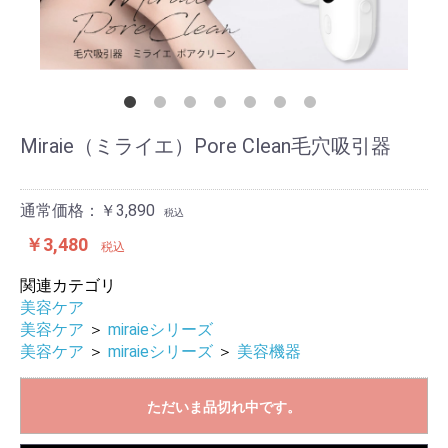
Miraie（ミライエ）Pore Clean毛穴吸引器
通常価格：￥3,890
税込
￥3,480
税込
関連カテゴリ
美容ケア
美容ケア
＞
miraieシリーズ
美容ケア
＞
miraieシリーズ
＞
美容機器
ただいま品切れ中です。