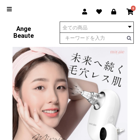
0
Ange
Beaute